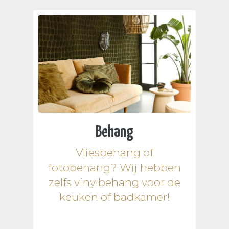
Behang
Vliesbehang of
fotobehang? Wij hebben
zelfs vinylbehang voor de
keuken of badkamer!