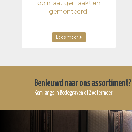
op maat gemaakt en
gemonteerd!
Lees meer
Benieuwd naar ons assortiment?
Kom langs in Bodegraven of Zoetermeer